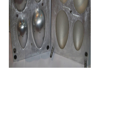
Раковина для
пасхальных
яиц
2-гнездная алюминиевая пресс-