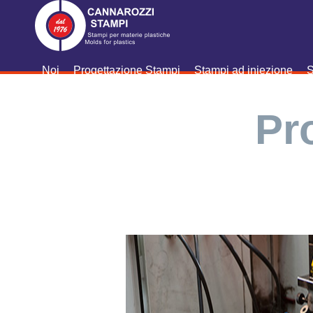
Noi
Progettazione Stampi
Stampi ad iniezione
S
Pr