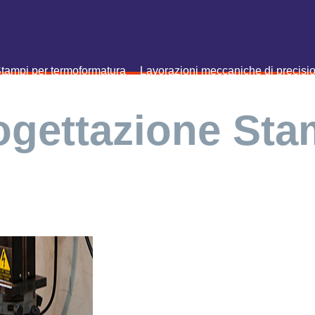
tampi per termoformatura
Lavorazioni meccaniche di precisi
ogettazione Sta
Un ufficio tecnico con 4 work
software CAD-CAM Cimatron-E
staff di specialisti formati 
all'utilizzo di macchine utensi