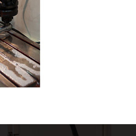
stampi: da noi la progettazion
iniziale di un processo ch
progetto. Per questo allo svilup
- stampi per l'agricoltura, st
stampi per il settore casalingo
per il settore sicurezza, stam
l'arredamento, stampi per il s
packaging , prestiamo la mass
nostra creatività. Da noi un 
disegnatore: è un tecnico ca
esperienza nel progetto sino a
Perchè un buon lavoro nasce s