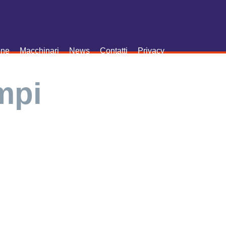
one
Macchinari
News
Contatti
Privacy
mpi
station di ultima generazione;
 13 e Autocad per il 2D; uno
alla progettazione di stampi,
li e al montaggio e collaudo di